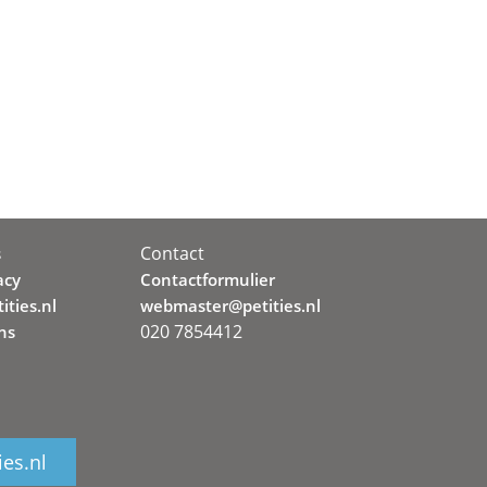
Contact
s
acy
Contactformulier
ities.nl
webmaster@petities.nl
020 7854412
ns
ies.nl