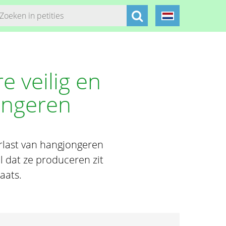
e veilig en
ongeren
rlast van hangjongeren
l dat ze produceren zit
aats.