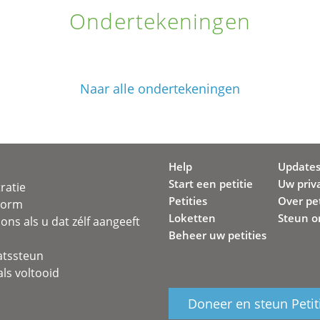
Ondertekeningen
Naar alle ondertekeningen
Help
Update
Start een petitie
Uw priv
ratie
Petities
Over pet
svorm
Loketten
Steun o
ons als u dat zélf aangeeft
Beheer uw petities
atssteun
ls voltooid
Doneer en steun Petit