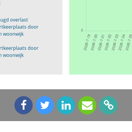
ft
eugd overlast
rtkeerplaats door
n woonwijk
rtkeerplaats door
n woonwijk